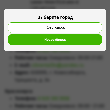
Laowa 10mm f/2.8 zero-d
1 500 руб/сутки
Подробнее
Выберите город
Контакты
Красноярск
Новосибирск
Новосибирск
Телефон:
8 923 159 4444
Рабочие часы:
Ежедневно: 09:00-21:00
E-mail:
sibrental54@yandex.ru
Адрес:
630099, г. Новосибирск,
Урицкого, д. 34
Красноярск
Телефон:
8 929 355 5558
Рабочие часы:
Ежедневно: 09:00–21:00