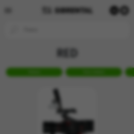
RED
Камеры
Экшн-камеры