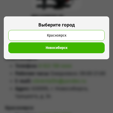
RED KOMODO 6K
6 500 руб/сутки
Выберите город
Подробнее
Красноярск
Контакты
Новосибирск
Новосибирск
Телефон:
8 923 159 4444
Рабочие часы:
Ежедневно: 09:00-21:00
E-mail:
sibrental54@yandex.ru
Адрес:
630099, г. Новосибирск,
Урицкого, д. 34
Красноярск