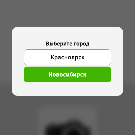
Выберите город
Красноярск
Новосибирск