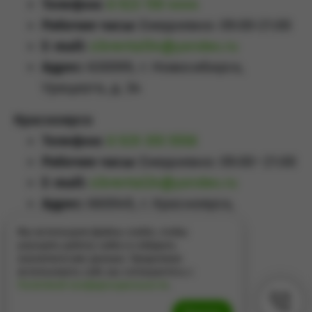
Телефон:
8 923 159 4444
Рабочие часы:
Ежедневно: 09:00-21:00
E-mail:
sibrental54@yandex.ru
Адрес:
630099, г. Новосибирск,
Урицкого, д. 34
Красноярск
Телефон:
8 929 355 5558
Рабочие часы:
Ежедневно: 09:00–21:00
E-mail:
sibrental24@yandex.ru
Адрес:
660049
,
г. Красноярск
,
Проспект Мира, д.65А
Мы используем файлы cookie, чтобы
улучшить работу сайта и собирать
аналитические данные. Продолжая
использовать сайт, вы соглашаетесь с
Политикой конфиденциальности
.