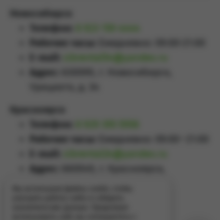
Новосибирск
Телефон:
8 923 159 4444
Рабочие часы:
Ежедневно: 09:00-21:00
E-mail:
sibrental54@yandex.ru
Адрес:
630099, г. Новосибирск,
Урицкого, д. 34
Красноярск
Телефон:
8 929 355 5558
Рабочие часы:
Ежедневно: 09:00–21:00
E-mail:
sibrental24@yandex.ru
Адрес:
660049
,
г. Красноярск
,
Проспект Мира, д.65А
Мы используем файлы cookie, чтобы
улучшить работу сайта и собирать
аналитические данные. Продолжая
использовать сайт, вы соглашаетесь с