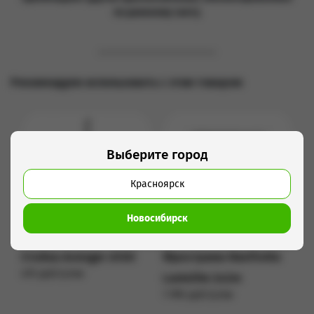
по дневному свету.
Рекомендуем использовать с этим товаром
Выберите город
Красноярск
Новосибирск
Стойка Avenger A100
Фрострама Manfrotto
470 руб/сутки
Lastolite 2х2m
Подробнее
1 990 руб/сутки
Подробнее