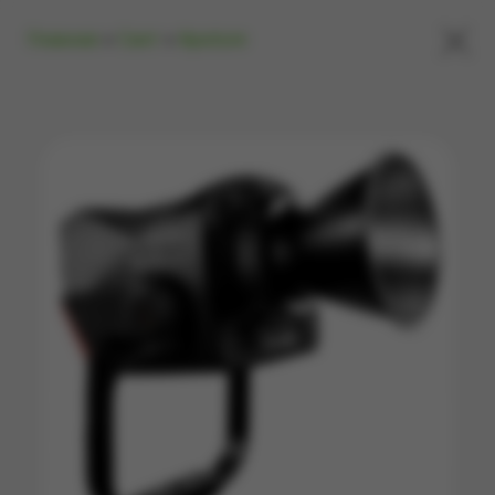
×
Главная
»
Свет
»
Aputure