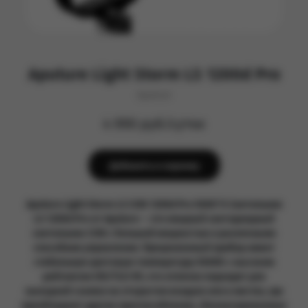
Aputure Light Storm LS 1200d Pro
Aputure
4 990 руб/сутки
Добавить в корзину
Aputure Light Storm LS COB 1200d Pro 5600°K Светильник
LS 1200d Pro от Aputure — это мощный светодиодный
светильник COB с большой мощностью и различными
способами управления. Прецизионный прибор имеет
стабильную цветовую температуру 5600K с высоким
рейтингом CRI/TLCI 95, что отлично подходит для
выездной съемки на открытом воздухе или в местах, где
преобладают другие приспособления, сбалансированные