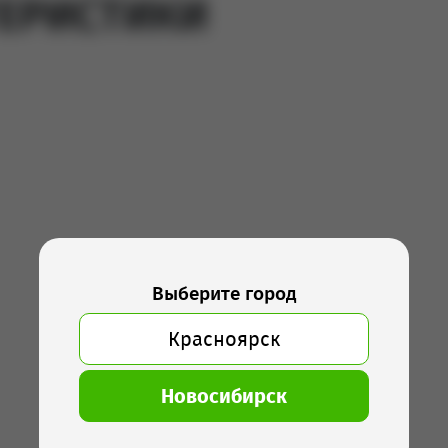
ЕРИСТИКИ
Выберите город
Красноярск
Новосибирск