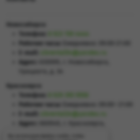
Новосибирск
Телефон:
8 923 159 4444
Рабочие часы:
Ежедневно: 09:00-21:00
E-mail:
sibrental54@yandex.ru
Адрес:
630099, г. Новосибирск,
Урицкого, д. 34
Красноярск
Телефон:
8 929 355 5558
Рабочие часы:
Ежедневно: 09:00–21:00
E-mail:
sibrental24@yandex.ru
Адрес:
660049
,
г. Красноярск
,
Проспект Мира, д.65А
Мы используем файлы cookie, чтобы