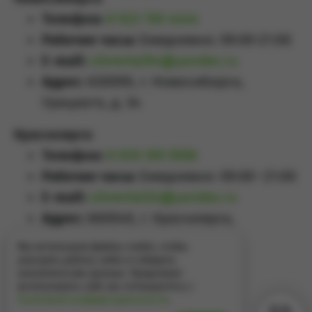
Телефон:
8 923 159 4444
Рабочие часы:
Ежедневно: 09:00-21:00
E-mail:
sibrental54@yandex.ru
Адрес:
630099, г. Новосибирск,
Урицкого, д. 34
Красноярск
Телефон:
8 929 355 5558
Рабочие часы:
Ежедневно: 09:00–21:00
E-mail:
sibrental24@yandex.ru
Адрес:
660049
,
г. Красноярск
,
Проспект Мира, д.65А
Мы используем файлы cookie, чтобы
улучшить работу сайта и собирать
аналитические данные. Продолжая
использовать сайт, вы соглашаетесь с
Политикой конфиденциальности
.