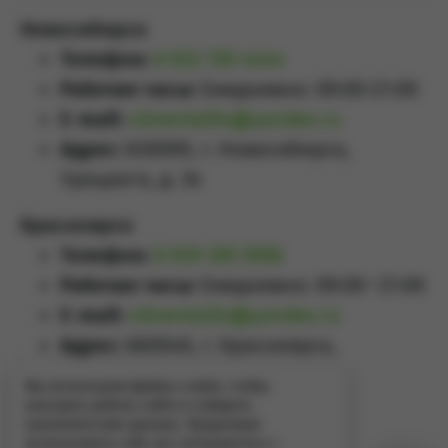
Новосибирск
Телефон:
8 923 159 4444
Рабочие часы:
Ежедневно: 09:00-21:00
E-mail:
sibrental54@yandex.ru
Адрес:
630099, г. Новосибирск,
Урицкого, д. 34
Красноярск
Телефон:
8 929 355 5558
Рабочие часы:
Ежедневно: 09:00–21:00
E-mail:
sibrental24@yandex.ru
Адрес:
660049
,
г. Красноярск
,
Проспект Мира, д.65А
Мы используем файлы cookie, чтобы
улучшить работу сайта и собирать
аналитические данные. Продолжая
использовать сайт, вы соглашаетесь с