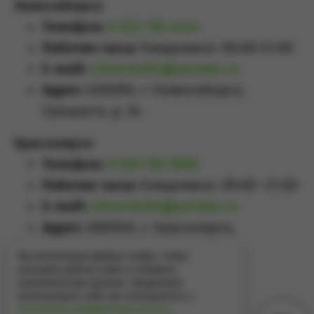
Новосибирск
Телефон:
8 923 159 4444
Рабочие часы:
Ежедневно: 09:00-21:00
E-mail:
sibrental54@yandex.ru
Адрес:
630099, г. Новосибирск,
Урицкого, д. 34
Красноярск
Телефон:
8 929 355 5558
Рабочие часы:
Ежедневно: 09:00–21:00
E-mail:
sibrental24@yandex.ru
Адрес:
660049
,
г. Красноярск
,
Проспект Мира, д.65А
Мы используем файлы cookie, чтобы
улучшить работу сайта и собирать
аналитические данные. Продолжая
использовать сайт, вы соглашаетесь с
Политикой конфиденциальности
.