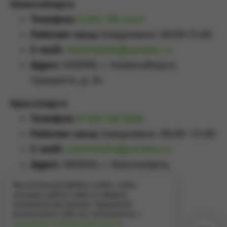
Новосибирск
Телефон:
8 923 159 4444
Рабочие часы:
Ежедневно: 09:00-21:00
E-mail:
sibrental54@yandex.ru
Адрес:
630099, г. Новосибирск,
Урицкого, д. 34
Красноярск
Телефон:
8 929 355 5558
Рабочие часы:
Ежедневно: 09:00–21:00
E-mail:
sibrental24@yandex.ru
Адрес:
660049
,
г. Красноярск
,
Проспект Мира, д.65А
Мы используем файлы cookie, чтобы
улучшить работу сайта и собирать
аналитические данные. Продолжая
использовать сайт, вы соглашаетесь с
Политикой конфиденциальности
.