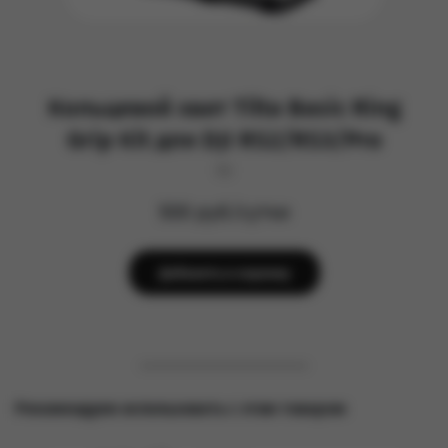
Кольцевой хват Tilta Basic Ring
Grip Kit для DJI RS2/RS3/Pro
Dji
500 руб/сутки
Добавить в корзину
Рекомендуем использовать с этим товаром