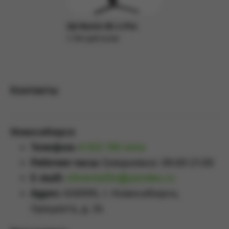
DJI Ronin RS 4 Pro
3 350 руб/сутки
Подробнее
Контакты
Новосибирск
Телефон:
8 923 159 4444
Рабочие часы:
Ежедневно: 09:00-21:00
E-mail:
sibrental54@yandex.ru
Адрес:
630099, г. Новосибирск,
Урицкого, д. 34