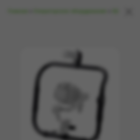
×
Главная
»
Операторское оборудование
»
Dji