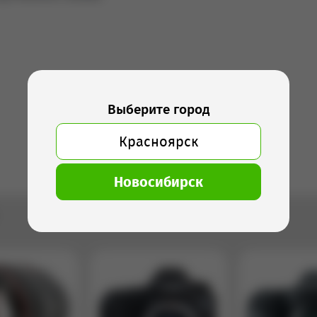
Выберите город
Красноярск
Новосибирск