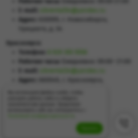
Рабочие часы:
Ежедневно: 09:00-21:00
E-mail:
sibrental54@yandex.ru
Адрес:
630099, г. Новосибирск,
Урицкого, д. 34
Красноярск
Телефон:
8 929 355 5558
Рабочие часы:
Ежедневно: 09:00–21:00
E-mail:
sibrental24@yandex.ru
Адрес:
660049
,
г. Красноярск
,
Проспект Мира, д.65А
Мы используем файлы cookie, чтобы
улучшить работу сайта и собирать
аналитические данные. Продолжая
использовать сайт, вы соглашаетесь с
Политикой конфиденциальности
.
Принять