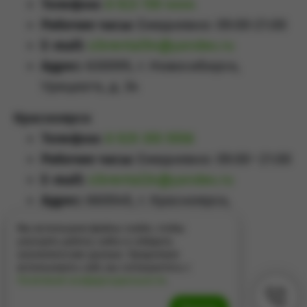
Телефон:
8 923 159 4444
Рабочие часы:
Ежедневно: 09:00-21:00
E-mail:
sibrental54@yandex.ru
Адрес:
630099, г. Новосибирск,
Урицкого, д. 34
Красноярск
Телефон:
8 929 355 5558
Рабочие часы:
Ежедневно: 09:00–21:00
E-mail:
sibrental24@yandex.ru
Адрес:
660049
,
г. Красноярск
,
Проспект Мира, д.65А
Мы используем файлы cookie, чтобы
улучшить работу сайта и собирать
аналитические данные. Продолжая
использовать сайт, вы соглашаетесь с
Политикой конфиденциальности
.