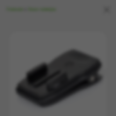
×
Главная
»
Экшн-камеры