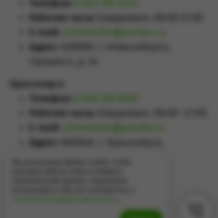
Телефон:
8 923 159 4444
Рабочие часы:
Ежедневно: 09:00-21:00
E-mail:
sibrental54@yandex.ru
Адрес:
630099, г. Новосибирск,
Урицкого, д. 34
Красноярск
Телефон:
8 929 355 5558
Рабочие часы:
Ежедневно: 09:00–21:00
E-mail:
sibrental24@yandex.ru
Адрес:
660049
,
г. Красноярск
,
Проспект Мира, д.65А
Мы используем файлы cookie, чтобы
улучшить работу сайта и собирать
аналитические данные. Продолжая
использовать сайт, вы соглашаетесь с
Политикой конфиденциальности
.