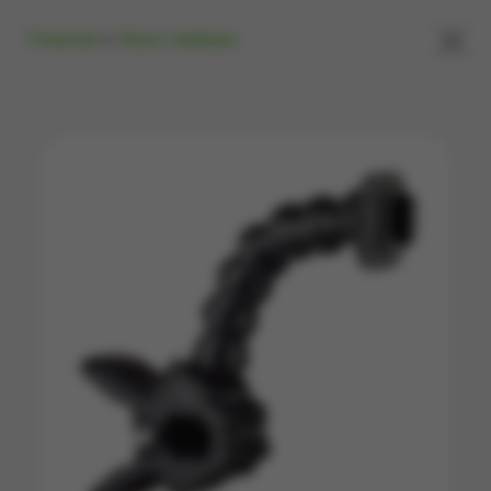
×
Главная
»
Экшн-камеры