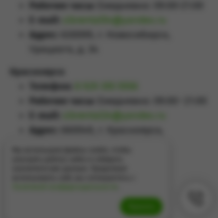
Рабочие часы:
Ежедневно: 09:00-21:00
E-mail:
sibrental54@yandex.ru
Адрес:
630099, г. Новосибирск,
Урицкого, д. 34
Красноярск
Телефон:
8 929 355 5558
Рабочие часы:
Ежедневно: 09:00–21:00
E-mail:
sibrental24@yandex.ru
Адрес:
660049
,
г. Красноярск
,
Проспект Мира, д.65А
Мы используем файлы cookie, чтобы
улучшить работу сайта и собирать
аналитические данные. Продолжая
использовать сайт, вы соглашаетесь с
Политикой конфиденциальности
.
Принять