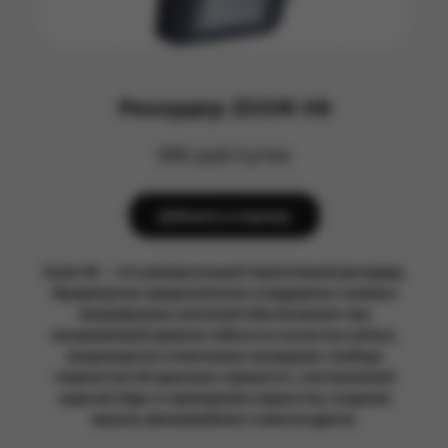
Рекордер ZOOM H6
990 руб/сутки
Добавить в корзину
Zoom H6 — это универсальный портативный рекордер.
Продвинутые предусилители и поддержка съемных
микрофонных капсюлей обеспечивают ему
несравненный уровень гибкости и качества записи,
неоднократно отмеченные наградами. Свобода
творчества H6 идеально справится с поставленной
задачей, будь то проведение подкастов, создание
музыки, фильммейкинг и многое другое.