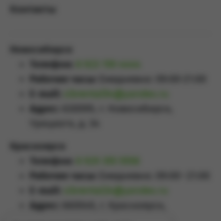
Контакты
Новосибирск
Телефон:
8 923 159 4444
Рабочие часы:
Ежедневно: 09:00-21:00
E-mail:
sibrental54@yandex.ru
Адрес:
630099, г. Новосибирск,
Урицкого, д. 34
Красноярск
Телефон:
8 929 355 5558
Рабочие часы:
Ежедневно: 09:00–21:00
E-mail:
sibrental24@yandex.ru
Адрес:
660049
,
г. Красноярск
,
Проспект Мира, д.65А