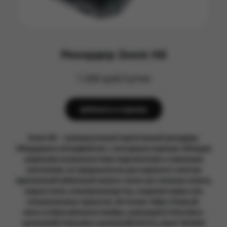
Рекордер Zoom H8
1 200 руб/сутки
Добавить в корзину
Zoom H8 — универсальный портативный рекордер.
Оборудован интерфейсом с сенсорным экраном. Обладая
широкими возможностями подключения и сменными
капсюлями, он предназначен для широкого спектра
приложений мобильной записи, таких как полевая запись,
подкастинга, кинопроизводства, создания видео или
телевизионных проектов. Источник: https://www.dj-
store.ru/oborudovanie/studiya_zvukozapisi/rekordery-
portostudii/rekordery-portostudii/62142_zoom-h8.html