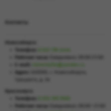
Подробнее
Контакты
Новосибирск
Телефон:
8 923 159 4444
Рабочие часы:
Ежедневно: 09:00-21:00
E-mail:
sibrental54@yandex.ru
Адрес:
630099, г. Новосибирск,
Урицкого, д. 34
Красноярск
Телефон:
8 929 355 5558
Рабочие часы:
Ежедневно: 09:00–21:00