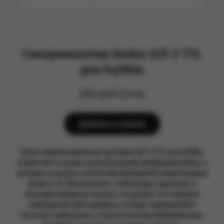
Синхронизатор Godox X2T-F TTL
для Fujifilm
250 руб/сутки
Добавить в корзину
Пульт-радиосинхронизатор Godox X2T-F TTL для Fujifilm
совместим со всеми осветительными приборами Godox, в
которые встроена система беспроводной синхронизации
Godox X. X2 обеспечивает стабильную, надежную и
быструю передачу сигнала, что делает его хорошим
выбором для фотографов, которые предъявляют
высокие требования к осветительному оборудованию.