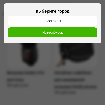
Выберите город
Рекомендуем использовать с этим товаром
Красноярск
Новосибирск
Вспышка Godox V1S
Октобокс-софтбокс
для Sony
для накамерной
990 руб/сутки
вспышки FireFly Aurora
Подробнее
500 руб/сутки
Подробнее