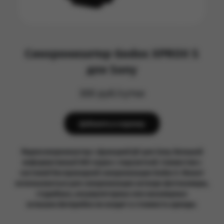
Синхронизатор Godox XPROII S
для Sony
300 руб/сутки
Добавить в корзину
Радиосинхронизатор с функцией ДУ для Sony. Большой
информативный ЖК-экран с подсветкой. Совместим с
системой беспроводной синхронизации Godox X. Может
использоваться для синхронизации затвора фотокамеры,
студийных, аккумуляторных или накамерных
вспышек.Батарейки не входят в стоимость аренды.