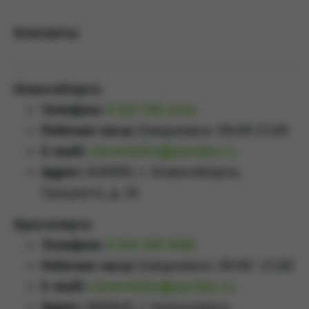
Контакты
Новосибирск
Телефон:
8 923 159 4444
Рабочие часы:
Ежедневно: 09:00-21:00
E-mail:
sibrental54@yandex.ru
Адрес:
630099, г. Новосибирск,
Урицкого, д. 34
Красноярск
Телефон:
8 929 355 5558
Рабочие часы:
Ежедневно: 09:00–21:00
E-mail:
sibrental24@yandex.ru
Адрес:
660049
,
г. Красноярск
,