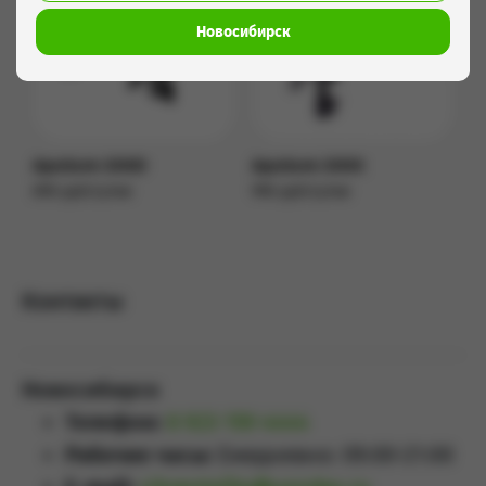
Новосибирск
Aputure 200D
Aputure 200X
890 руб/сутки
990 руб/сутки
Подробнее
Подробнее
Контакты
Новосибирск
Телефон:
8 923 159 4444
Рабочие часы:
Ежедневно: 09:00-21:00