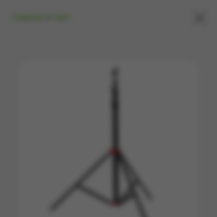
×
Главная
»
Свет