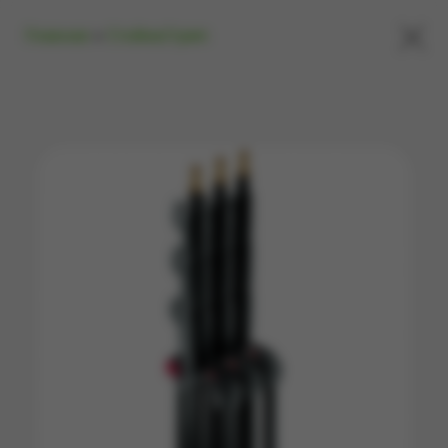
×
Главная
»
Стойки/грип