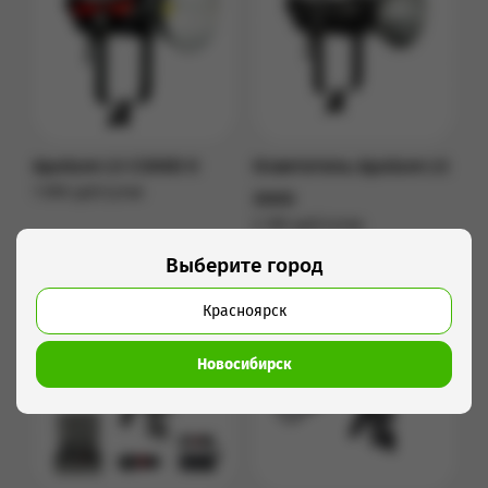
Aputure LS C300D II
Осветитель Aputure LS
1 890 руб/сутки
300X
Подробнее
2 390 руб/сутки
Подробнее
Выберите город
Красноярск
Новосибирск