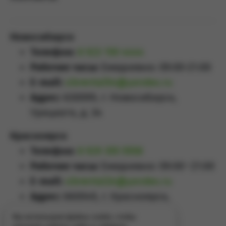
Новосибирск
Телефон:
8 923 159 4444
Рабочие часы:
Ежедневно: 09:00-21:00
E-mail:
sibrental54@yandex.ru
Адрес:
630099, г. Новосибирск,
Урицкого, д. 34
Красноярск
Телефон:
8 929 355 5558
Рабочие часы:
Ежедневно: 09:00–21:00
E-mail:
sibrental24@yandex.ru
Адрес:
660049
,
г. Красноярск
,
Проспект Мира, д.65А
Мы используем файлы cookie, чтобы