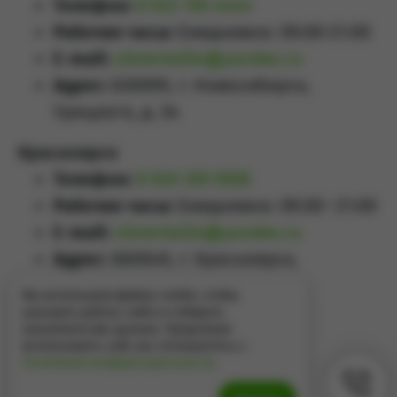
Телефон:
8 923 159 4444
Рабочие часы:
Ежедневно: 09:00-21:00
E-mail:
sibrental54@yandex.ru
Адрес:
630099, г. Новосибирск,
Урицкого, д. 34
Красноярск
Телефон:
8 929 355 5558
Рабочие часы:
Ежедневно: 09:00–21:00
E-mail:
sibrental24@yandex.ru
Адрес:
660049
,
г. Красноярск
,
Проспект Мира, д.65А
Мы используем файлы cookie, чтобы
улучшить работу сайта и собирать
аналитические данные. Продолжая
использовать сайт, вы соглашаетесь с
Политикой конфиденциальности
.