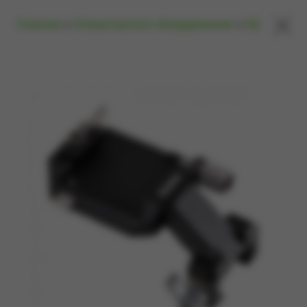
×
Главная
»
Операторское оборудование
»
Dji