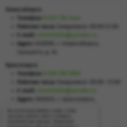
Новосибирск
Телефон:
8 923 159 4444
Рабочие часы:
Ежедневно: 09:00-21:00
E-mail:
sibrental54@yandex.ru
Адрес:
630099, г. Новосибирск,
Урицкого, д. 34
Красноярск
Телефон:
8 929 355 5558
Рабочие часы:
Ежедневно: 09:00–21:00
E-mail:
sibrental24@yandex.ru
Адрес:
660049
,
г. Красноярск
,
Проспект Мира, д.65А
Мы используем файлы cookie, чтобы
улучшить работу сайта и собирать
аналитические данные. Продолжая
использовать сайт, вы соглашаетесь с