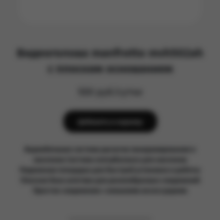
Видеоголова manfrotto mvh502ah
с плоским основанием
500 руб/сутки
Добавить в корзину
Вариабельная система рычагов панорамирования и
наклонов Система контрбаланса для наклонов
Подвижная площадка для быстрой установки и работы
Плоская база штатива для разнообразных соединений
Простое соединение с внешними аксессуарами