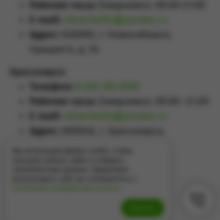
Рабочие часы:
Ежедневно: 09:00-21:00
E-mail:
sibrental54@yandex.ru
Адрес:
630099, г. Новосибирск,
Урицкого, д. 34
Красноярск
Телефон:
8 929 355 5558
Рабочие часы:
Ежедневно: 09:00–21:00
E-mail:
sibrental24@yandex.ru
Адрес:
660049
,
г. Красноярск
,
Проспект Мира, д.65А
Мы используем файлы cookie, чтобы
улучшить работу сайта и собирать
аналитические данные. Продолжая
использовать сайт, вы соглашаетесь с
Политикой конфиденциальности
.
Принять