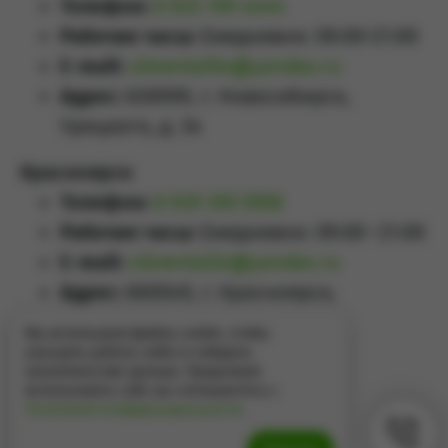
Телефон:
8 923 159 4444
Рабочие часы:
Ежедневно: 09:00-21:00
E-mail:
sibrental54@yandex.ru
Адрес:
630099, г. Новосибирск,
Урицкого, д. 34
Красноярск
Телефон:
8 929 355 5558
Рабочие часы:
Ежедневно: 09:00–21:00
E-mail:
sibrental24@yandex.ru
Адрес:
660049
,
г. Красноярск
,
Проспект Мира, д.65А
Мы используем файлы cookie, чтобы
улучшить работу сайта и собирать
аналитические данные. Продолжая
использовать сайт, вы соглашаетесь с
Политикой конфиденциальности
.