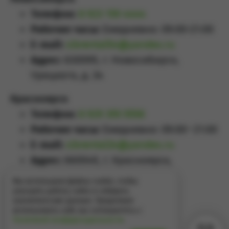
Телефон:
8 923 159 4444
Рабочие часы:
Ежедневно: 09:00-21:00
E-mail:
sibrental54@yandex.ru
Адрес:
630099, г. Новосибирск,
Урицкого, д. 34
Красноярск
Телефон:
8 929 355 5558
Рабочие часы:
Ежедневно: 09:00–21:00
E-mail:
sibrental24@yandex.ru
Адрес:
660049
,
г. Красноярск
,
Проспект Мира, д.65А
Мы используем файлы cookie, чтобы
улучшить работу сайта и собирать
аналитические данные. Продолжая
использовать сайт, вы соглашаетесь с
Политикой конфиденциальности
.