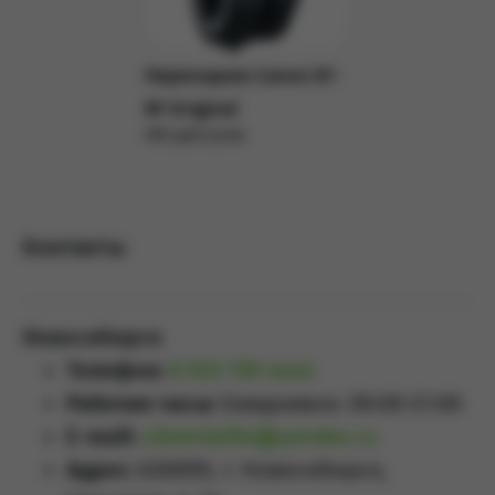
Переходник Canon EF-
RF Original
590 руб/сутки
Подробнее
Контакты
Новосибирск
Телефон:
8 923 159 4444
Рабочие часы:
Ежедневно: 09:00-21:00
E-mail:
sibrental54@yandex.ru
Адрес:
630099, г. Новосибирск,