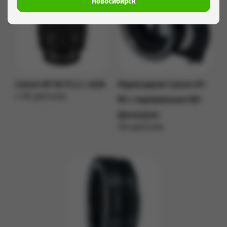
Новосибирск
Canon RF 50 F1.2 L USM
Переходник Canon EF-
2 190 руб/сутки
RF c переменным ND-
Подробнее
фильтром
700 руб/сутки
Подробнее