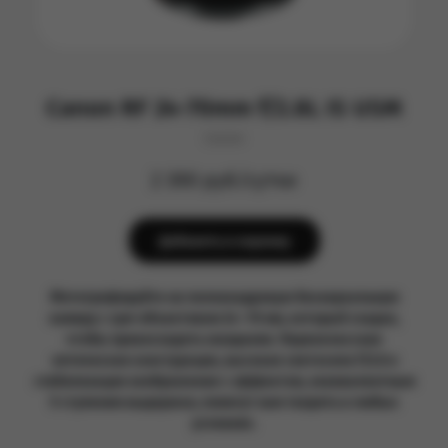
Canon RF 24-70mm f/2.8L IS USM
Canon
2 390 руб/сутки
Добавить в корзину
Фотографируйте на полнокадровую беззеркальную
камеру с зум-объективом 24–70 мм, который создан,
чтобы превосходить ожидания. Первоклассная
оптическая конструкция, высокая светосила f/2.8 и
стабилизация изображения с эффектом, эквивалентным
5 ступеням выдержки, помогут вам творить в любых
условиях.