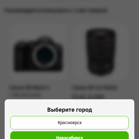
Рекомендуем использовать с этим товаром
Canon R6 Mark II
Canon RF 24-70mm
2 990 руб/сутки
f/2.8L IS USM
Подробнее
2 390 руб/сутки
Выберите город
Подробнее
Красноярск
Новосибирск