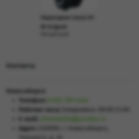
Переходник Canon EF-
RF Original
590 руб/сутки
Подробнее
Контакты
Новосибирск
Телефон:
8 923 159 4444
Рабочие часы:
Ежедневно: 09:00-21:00
E-mail:
sibrental54@yandex.ru
Адрес:
630099, г. Новосибирск,
Урицкого, д. 34