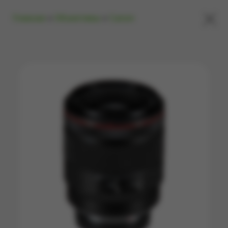
×
Главная
»
Объективы
»
Canon