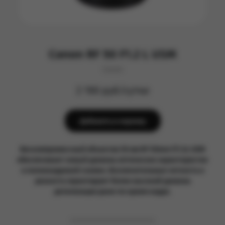
Canon RF 50 F1.2 L USM
Canon
2 190 руб/сутки
Добавить в корзину
Бескомпромиссный объектив 50 мм RF 50mm f/1.2L USM
обеспечивает новый уровень оптических характеристик
в полнокадровой съемке. Исключительные четкость и
резкость гарантируют более высокий уровень
детализации даже по краям кадра.