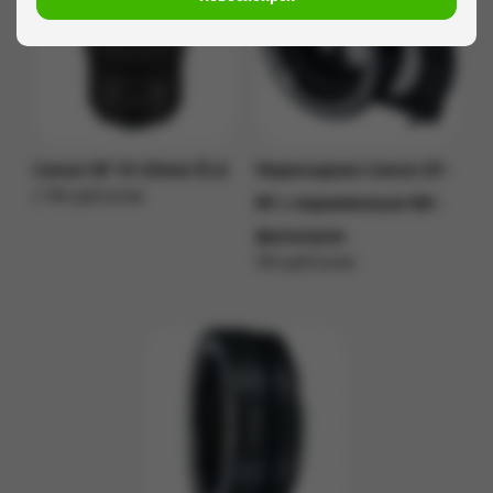
Canon RF 15-35mm f2.8
Переходник Canon EF-
2 190 руб/сутки
RF c переменным ND-
Подробнее
фильтром
700 руб/сутки
Подробнее