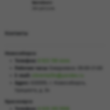
Barndoors
280 руб/сутки
Подробнее
Контакты
Новосибирск
Телефон:
8 923 159 4444
Рабочие часы:
Ежедневно: 09:00-21:00
E-mail:
sibrental54@yandex.ru
Адрес:
630099, г. Новосибирск,
Урицкого, д. 34
Красноярск
Телефон:
8 929 355 5558