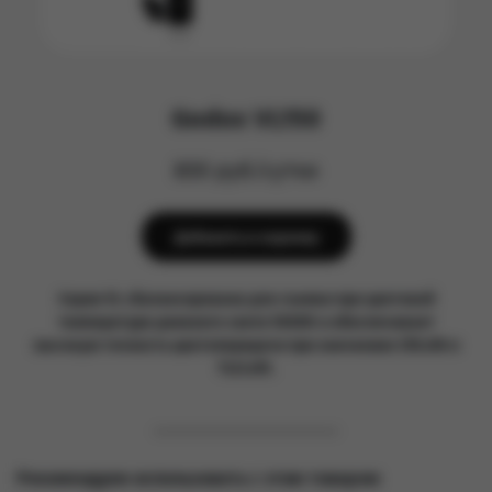
Godox VL150
800 руб/сутки
Добавить в корзину
Серия VL сбалансирована для съемки при цветовой
температуре дневного света 5600K и обеспечивает
высокую точность цветопередачи при значениях CRI≥96 и
TLCI≥95.
Рекомендуем использовать с этим товаром