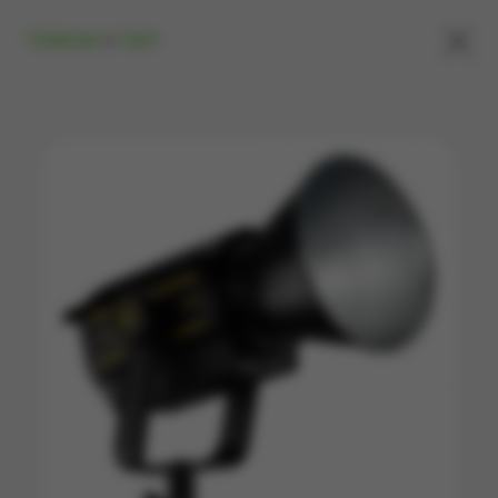
×
Главная
»
Свет