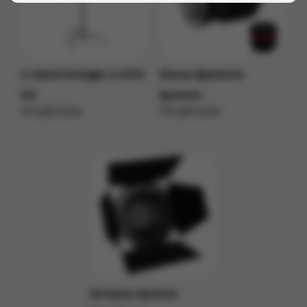
C-stand Avenger A 2033
Линза френеля
Kit
Aputure
470 руб/сутки
370 руб/сутки
Подробнее
Подробнее
Шторки Aputure