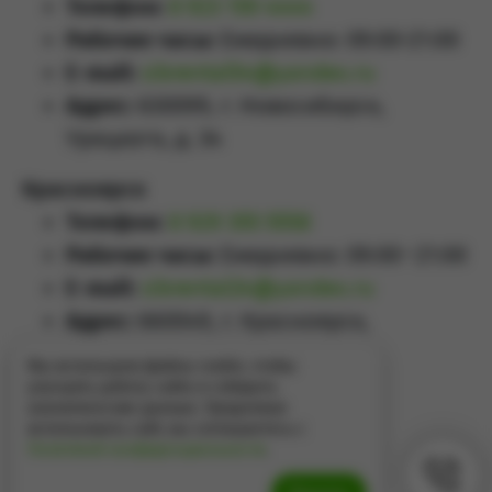
Телефон:
8 923 159 4444
Рабочие часы:
Ежедневно: 09:00-21:00
E-mail:
sibrental54@yandex.ru
Адрес:
630099, г. Новосибирск,
Урицкого, д. 34
Красноярск
Телефон:
8 929 355 5558
Рабочие часы:
Ежедневно: 09:00–21:00
E-mail:
sibrental24@yandex.ru
Адрес:
660049
,
г. Красноярск
,
Проспект Мира, д.65А
Мы используем файлы cookie, чтобы
улучшить работу сайта и собирать
аналитические данные. Продолжая
использовать сайт, вы соглашаетесь с
Политикой конфиденциальности
.