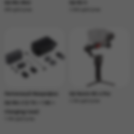
DJI Mic Mini
DJI RS 5
890 руб/сутки
3 000 руб/сутки
Подробнее
Подробнее
Петличный Микрофон
DJI Ronin RS 4 Pro
3 350 руб/сутки
DJI Mic 2 (2 TX + 1 RX +
Подробнее
Charging Case)
1 390 руб/сутки
Подробнее