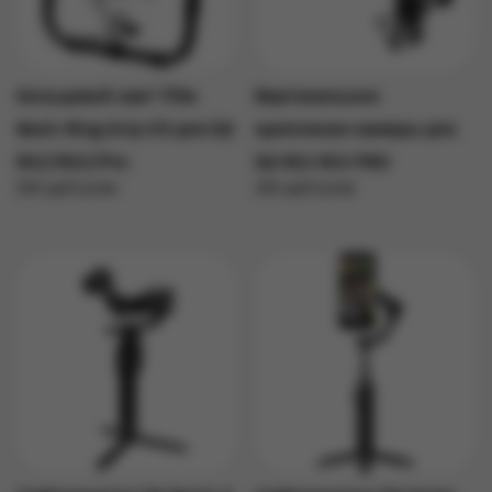
Кольцевой хват Tilta
Вертикальное
Basic Ring Grip Kit для DJI
крепление камеры для
RS2/RS3/Pro
DJI RS2 RS3 PRO
500 руб/сутки
300 руб/сутки
Подробнее
Подробнее