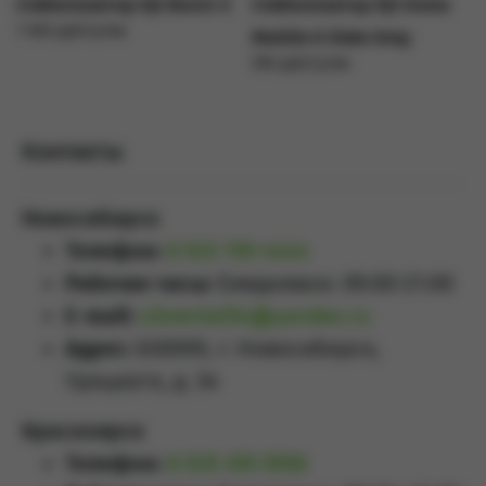
Стабилизатор DJI Ronin S
Стабилизатор DJI Osmo
1 500 руб/сутки
Mobile 6 Slate Gray
Подробнее
590 руб/сутки
Подробнее
Контакты
Новосибирск
Телефон:
8 923 159 4444
Рабочие часы:
Ежедневно: 09:00-21:00
E-mail:
sibrental54@yandex.ru
Адрес:
630099, г. Новосибирск,
Урицкого, д. 34
Красноярск
Телефон:
8 929 355 5558